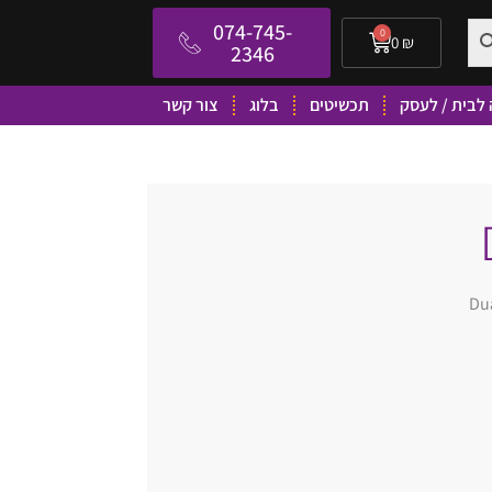
074-745-
0
0
₪
2346
לבית / לעסק
תכשיטים
בלוג
צור קשר