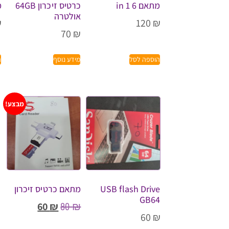
מתאם 6 in 1
כרטיס זיכרון 64GB
מ
אולטרה
₪
120
₪
70
₪
הוספה לסל
מידע נוסף
ה
מבצע!
USB flash Drive
מתאם כרטיס זיכרון
GB64
80
₪
60
₪
60
₪