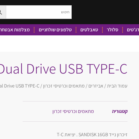
ג'טים
סלולר
טאבלטים
טלפונים שולחניים
מצלמות אבטחה 
Dual Drive USB TYPE-C
עמוד הבית
/
אביזרים
/
מתאמים וכרטיסי זכרון
/ Dual Drive USB TYPE-C
קטגוריה
מתאמים וכרטיסי זכרון
זיכרון נייד SANDISK 16GB . יציאת T-C