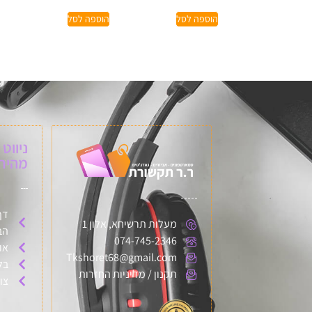
הוספה לסל
הוספה לסל
ניווט
מהיר:
דף
מעלות תרשיחא, אלון 1
הב
074-745-2346
או
Tkshoret68@gmail.com
בל
תקנון / מדיניות החזרות
צו