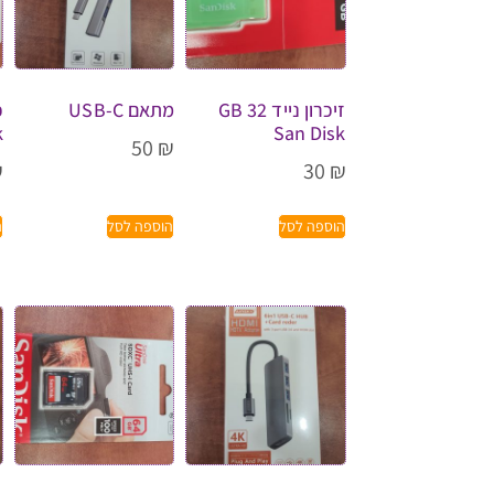
זיכרון נייד GB 32
מתאם USB-C
k
San Disk
50
₪
₪
30
₪
הוספה לסל
הוספה לסל
ה