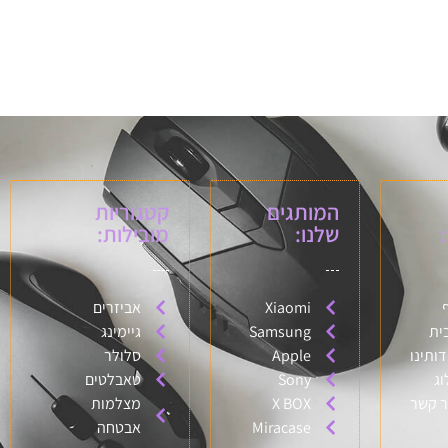
המותגים
קטגוריות
שלנו:
מובילות:
Xiaomi
אביזרים
ית
Samsung
גיימינג
דותינו
Apple
סלולר
וג
Sony
טאבלטים
ר קשר
X BOX
מצלמות
Miracase
אבטחה