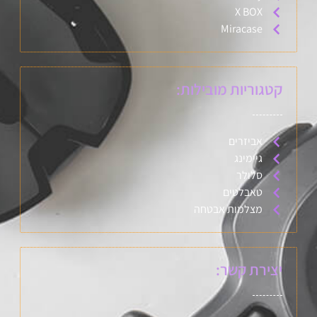
X BOX
Miracase
קטגוריות מובילות:
אביזרים
גיימינג
סלולר
טאבלטים
מצלמות אבטחה
יצירת קשר: