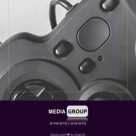
קידום אורגני
|
קידום אתרים
.Made with ❤ by Moti M