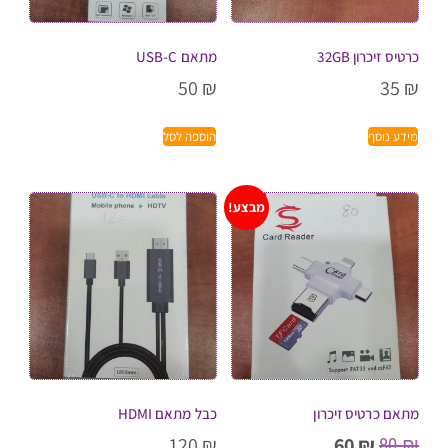
כרטיס זיכרון 32GB
מתאם USB-C
50
₪
35
₪
מידע נוסף
הוספה לסל
מבצע!
מתאם כרטיס זיכרון
כבל מתאם HDMI
80
₪
120
₪
60
₪