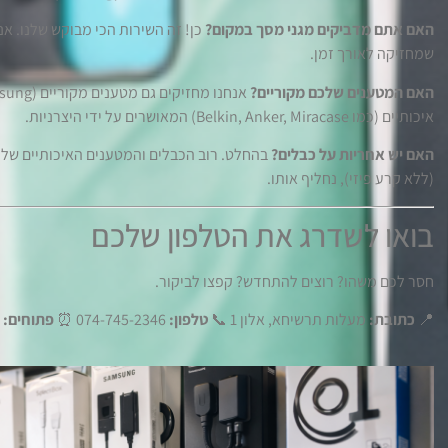
האם אתם מדביקים מגני מסך במקום?
כן! זה השירות הכי מבוקש שלנו. אנח
שמחזיקה לאורך זמן.
האם המטענים שלכם מקוריים?
איכותיים (כמו Belkin, Anker, Miracase) המאושרים על ידי היצרניות.
האם יש אחריות על כבלים?
בהחלט. רוב הכבלים והמטענים האיכותיים שלנ
(ללא קרע פיזי), נחליף אותו.
בואו לשדרג את הטלפון שלכם
חסר לכם משהו? רוצים להתחדש? קפצו לביקור.
📍
כתובת:
מעלות תרשיחא, אלון 1 📞
טלפון:
074-745-2346 ⏰
פתוחים:
א'-