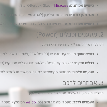
כיסויים ממותגים:
Otterbox, Skech,
Miracase
ועוד.
מגני מסך:
זכוכית מחוסמת, סיליקון (להגנה משריטות ושבר), ומגני פרטיות (y
כיסויים מעוצבים:
מגוון צבעים ודגמים לכל המכשירים החדשים (iPhone 16/15, Galaxy S24) וגם לישנים יותר.
2. מטענים וכבלים (Power)
הסוללה נגמרת מהר? אולי הבעיה היא במטען.
ראשי מטען:
מטעני קיר מהירים (PD) של 20W, 30W ועד 65W למחשבים ניידים.
כבלים חזקים:
כבלים מקוריים של אפל/סמסונג וכבלים מחוזקים (נייל
מטענים אלחוטיים:
נוחות מקסימלית לשולחן המשרד או לשידה ליד 
3. אביזרים לרכב
הטלפון הוא ה-GPS שלכם. חשוב שהוא יהיה יציב וטעון.
מעמדים לרכב:
מעמדי מגנט חזקים (כמו
Yesido
המומלץ), מעמדי ו