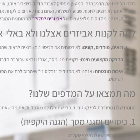
כולנו מכירים את הרגע הזה: המטען מפסיק לעבוד בדיוק כשצריך אותו, או
במעלות, אנחנו מחזיקים מלאי עצום של
אביזרים לסלולר
מהמותגים המובילי
למה לקנות אביזרים אצלנו ולא באלי
רואים, מודדים, קונים:
לא בטוחים אם הכיסוי נוח? רוצים לראות שה
הדבקה מקצועית חינם:
בקניית מגן מסך, אנחנו נבצע עבורכם הדבק
איכות מובטחת:
אנחנו לא מחזיקים "זבל סיני" שיהרוס לכם את הסו
לשימוש.
מה תמצאו על המדפים שלנו?
החנות שלנו מסודרת לפי קטגוריות כדי שתוכלו למצוא בדיוק את מה שאתם 
1. כיסויים ומגני מסך (הגנה היקפית)
אל תסכנו מכשיר שעלה אלפי שקלים.