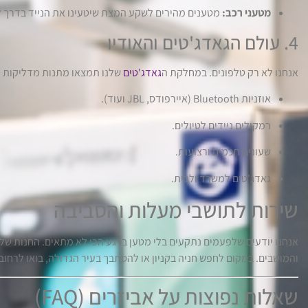
מטעני רכב:
מטענים מהירים לשקע המצת שיטעינו את הנייד בדרך ל
4. עולם הגאדג'טים והאודיו
אנחנו לא רק טלפונים. במחלקת ה
גאדג'טים
שלנו תמצאו מתנות מדליקות ו
אוזניות Bluetooth (איירפודס, JBL ועוד).
רמקולים ניידים לטיולים.
שעונים חכמים ורצועות.
גאדג'טים למשרד ולבית.
שירות לתושבי מעלות והסביבה
אנחנו יודעים שלפעמים נתקעים בלי מטען ברגע הכי לא מתאים. החנות שלנ
והמושבים. במקום לחפש חניה בקניון או להסתבך בעיר הגדולה, בואו לרחוב אלון 1. החניה עלינו (בשפע), והשירות ע
שאלות נפוצות על אביזרים (FAQ)