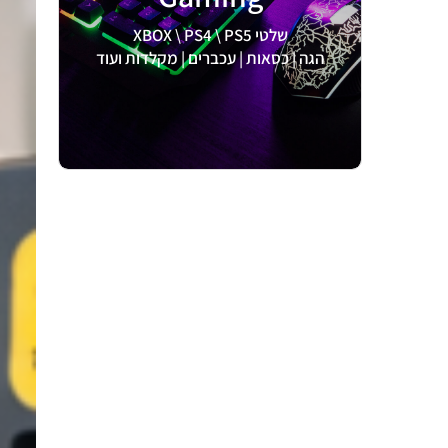
לצפיה >
שלטי XBOX \ PS4 \ PS5
הגה | כסאות | עכברים | מקלדות ועוד