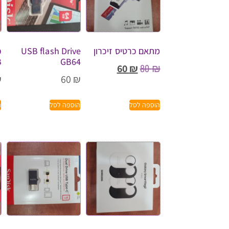
מתאם כרטיס זיכרון
USB flash Drive
כ
B
GB64
80
₪
60
₪
₪
60
₪
הוספה לסל
הוספה לסל
ה