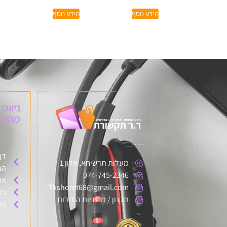
מידע נוסף
מידע נוסף
ניווט
מהיר:
דף
מעלות תרשיחא, אלון 1
הב
074-745-2346
או
Tkshoret68@gmail.com
בל
תקנון / מדיניות החזרות
צו