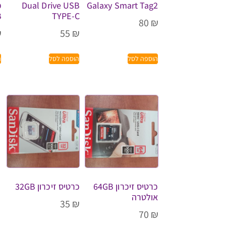
Galaxy Smart Tag2
Dual Drive USB
כ
B
TYPE-C
80
₪
₪
55
₪
הוספה לסל
הוספה לסל
ה
כרטיס זיכרון 64GB
כרטיס זיכרון 32GB
אולטרה
35
₪
70
₪