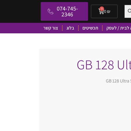
074-745-
0
0
₪
2346
לבית / לעסק
תכשיטים
בלוג
צור קשר