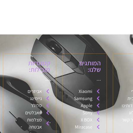
המותגים
קטגוריות
שלנו:
מובילות:
Xiaomi
אביזרים
ית
Samsung
גיימינג
דותינו
Apple
סלולר
וג
Sony
טאבלטים
ר קשר
X BOX
מצלמות
Miracase
אבטחה